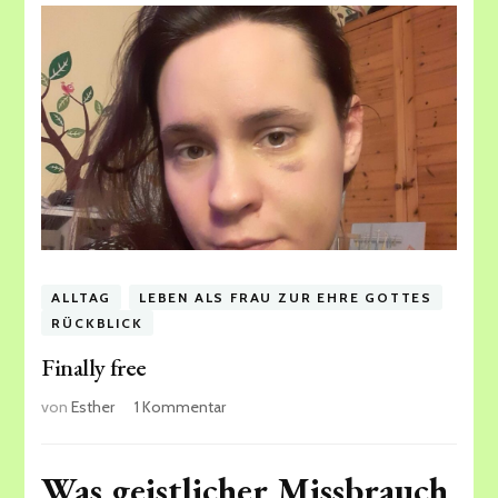
ALLTAG
LEBEN ALS FRAU ZUR EHRE GOTTES
RÜCKBLICK
Finally free
zu
von
Esther
1 Kommentar
Finally
free
Was geistlicher Missbrauch,