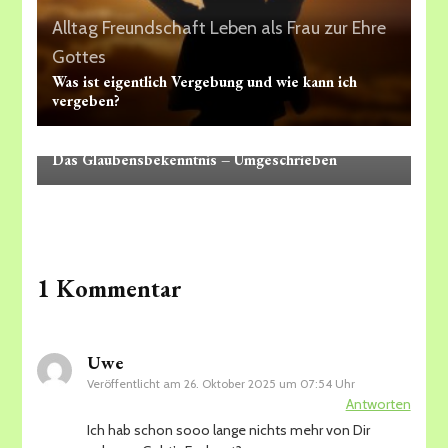
Alltag
Freundschaft
Leben als Frau zur Ehre
Gottes
Was ist eigentlich Vergebung und wie kann ich
vergeben?
Alltag
Leben als Frau zur Ehre Gottes
Rückblick
Das Glaubensbekenntnis – Umgeschrieben
1 Kommentar
Uwe
Veröffentlicht am
26. Oktober 2025 um 07:54 Uhr
Antworten
Ich hab schon sooo lange nichts mehr von Dir