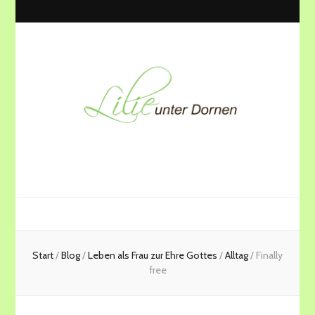
Lilie unter
Als Frau zur Ehre Gottes leben
Dornen
Start
/
Blog
/
Leben als Frau zur Ehre Gottes
/
Alltag
/
Finally
free